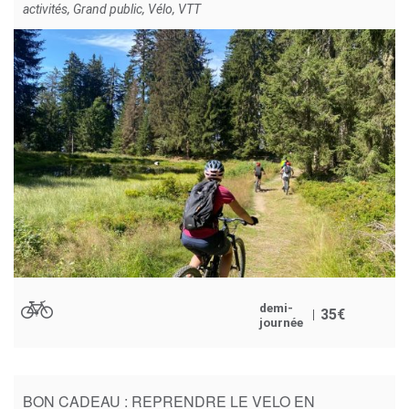
activités
,
Grand public
,
Vélo
,
VTT
demi-
35
€
journée
BON CADEAU : REPRENDRE LE VELO EN